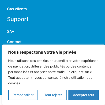
Cas clients
Support
SAV
Contact
Infos
Nous respectons votre vie privée.
Nous utilisons des cookies pour améliorer votre expérience
Zone d'activités Europarc
11-13 rue Auguste Perret
de navigation, diffuser des publicités ou des contenus
94042 CRÉTEIL CEDEX France
personnalisés et analyser notre trafic. En cliquant sur «
commercial@chainway-france.com
Tout accepter », vous consentez à notre utilisation des
Tél:
+33 (0)1 41 94 11 85
cookies.
Du Lundi au Vendredi
De 9h à 17h30
Personnaliser
Tout rejeter
Accepter tout