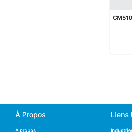
CM510-
À Propos
Liens 
A propos
Industrie